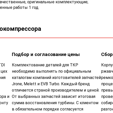
качественные, оригинальные комплектующие;
енные работы 1 год.
бокомпрессора
Подбор и согласование цены
Сбор
TDI
Комплектование деталей для ТКР
Корпу
 цех
необходимо выполнять по официальным
ржавч
ния
каталогам компаний изготовителей запчастей
ремко
Jrone, Melett и EVB Turbo. Каждый бренд
проце
отличается страной производителем и ценой.
превы
ора и
От выбранных запчастей зависит итоговая
прове
онту
сумма восстановления турбины. С клиентом
собир
в обязательном порядке согласуется
разго