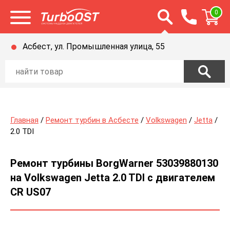
Открыть строку п
0
Открыть меню
Асбест, ул. Промышленная улица, 55
Главная
/
Ремонт турбин в Асбесте
/
Volkswagen
/
Jetta
/
2.0 TDI
Ремонт турбины BorgWarner 53039880130
на Volkswagen Jetta 2.0 TDI с двигателем
CR US07