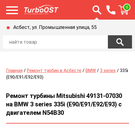
Открыть строку п
0
Открыть меню
Асбест, ул. Промышленная улица, 55
Главная
/
Ремонт турбин в Асбесте
/
BMW
/
3 series
/ 335i
(E90/E91/E92/E93)
Ремонт турбины Mitsubishi 49131-07030
на BMW 3 series 335i (E90/E91/E92/E93) с
двигателем N54B30