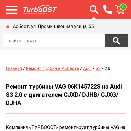
Открыть строку п
0
Открыть меню
Асбест, ул. Промышленная улица, 55
Главная
/
Ремонт турбин в Асбесте
/
Audi
/
S3
/ 2.0
Ремонт турбины VAG 06K145722S на Audi
S3 2.0 с двигателем CJXD/ DJHB/ CJXG/
DJHA
Компания «ТУРБООСТ» ремонтирует турбины VAG на