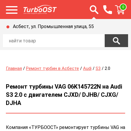
Открыть строку п
0
Открыть меню
Асбест, ул. Промышленная улица, 55
Главная
/
Ремонт турбин в Асбесте
/
Audi
/
S3
/ 2.0
Ремонт турбины VAG 06K145722N на Audi
S3 2.0 с двигателем CJXD/ DJHB/ CJXG/
DJHA
Компания «ТУРБООСТ» ремонтирует турбины VAG на