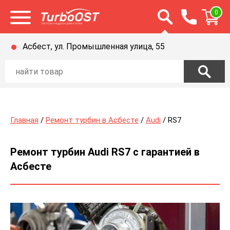
Открыть строку п
0
Открыть меню
Асбест, ул. Промышленная улица, 55
Главная
/
Ремонт турбин в Асбесте
/
Audi
/ RS7
Ремонт турбин Audi RS7 с гарантией в
Асбесте