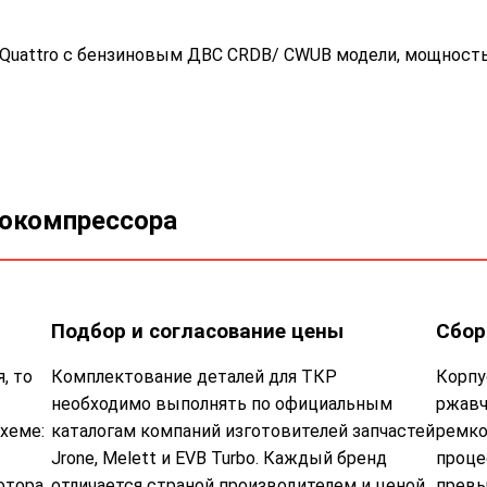
6 Quattro с бензиновым ДВС CRDB/ CWUB модели, мощность
бокомпрессора
Подбор и согласование цены
Сбор
, то
Комплектование деталей для ТКР
Корпу
необходимо выполнять по официальным
ржавч
хеме:
каталогам компаний изготовителей запчастей
ремко
Jrone, Melett и EVB Turbo. Каждый бренд
проце
отора,
отличается страной производителем и ценой.
превы