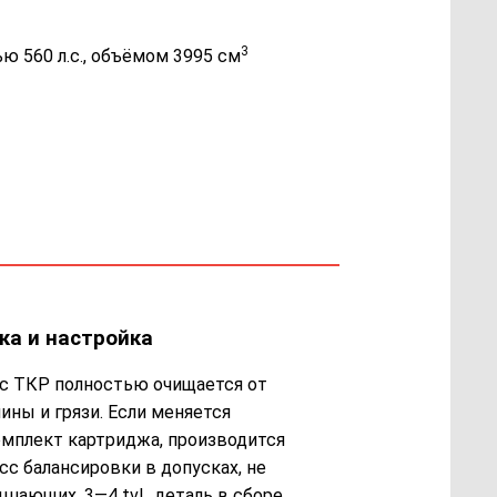
3
ю 560 л.с., объёмом 3995 см
ка и настройка
с ТКР полностью очищается от
ины и грязи. Если меняется
мплект картриджа, производится
сс балансировки в допусках, не
шающих, 3—4 tvl., деталь в сборе