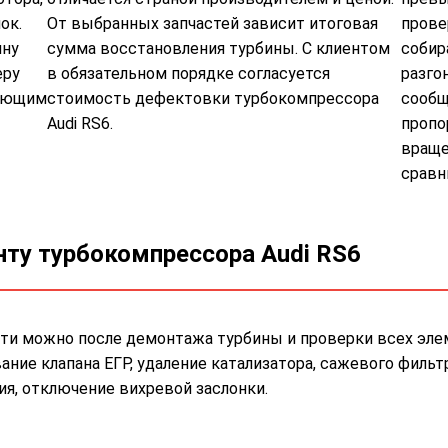
ок.
От выбранных запчастей зависит итоговая
прове
ину
сумма восстановления турбины. С клиентом
собир
еру
в обязательном порядке согласуется
разго
дующим
стоимость дефектовки турбокомпрессора
сообщ
Audi RS6.
пропо
враще
сравн
нту турбокомпрессора Audi RS6
ти можно после демонтажа турбины и проверки всех эле
ие клапана ЕГР, удаление катализатора, сажевого фильтр
я, отключение вихревой заслонки.