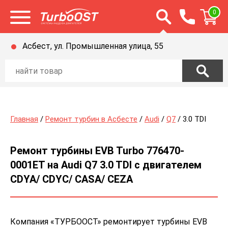
Открыть строку п
0
Открыть меню
Асбест, ул. Промышленная улица, 55
Главная
/
Ремонт турбин в Асбесте
/
Audi
/
Q7
/ 3.0 TDI
Ремонт турбины EVB Turbo 776470-
0001ET на Audi Q7 3.0 TDI с двигателем
CDYA/ CDYC/ CASA/ CEZA
Компания «ТУРБООСТ» ремонтирует турбины EVB