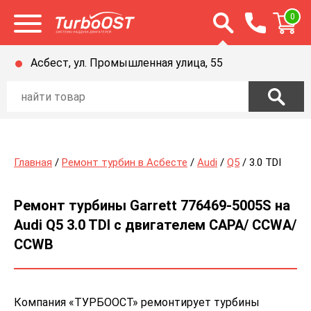
Открыть строку п
0
Открыть меню
Асбест, ул. Промышленная улица, 55
Главная
/
Ремонт турбин в Асбесте
/
Audi
/
Q5
/ 3.0 TDI
Ремонт турбины Garrett 776469-5005S на
Audi Q5 3.0 TDI с двигателем CAPA/ CCWA/
CCWB
Компания «ТУРБООСТ» ремонтирует турбины