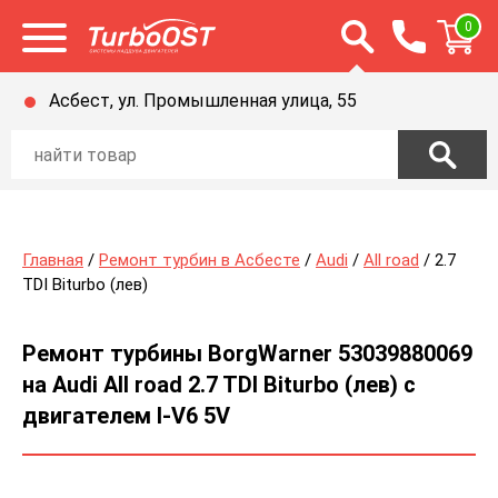
Открыть строку п
0
Открыть меню
Асбест, ул. Промышленная улица, 55
Главная
/
Ремонт турбин в Асбесте
/
Audi
/
All road
/ 2.7
TDI Biturbo (лев)
Ремонт турбины BorgWarner 53039880069
на Audi All road 2.7 TDI Biturbo (лев) с
двигателем l-V6 5V