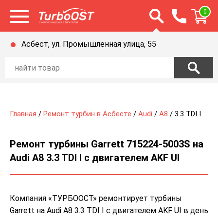
Открыть строку п
0
Открыть меню
Асбест, ул. Промышленная улица, 55
Главная
/
Ремонт турбин в Асбесте
/
Audi
/
A8
/ 3.3 TDI I
Ремонт турбины Garrett 715224-5003S на
Audi A8 3.3 TDI I с двигателем AKF UI
Компания «ТУРБООСТ» ремонтирует турбины
Garrett на Audi A8 3.3 TDI I с двигателем AKF UI в день