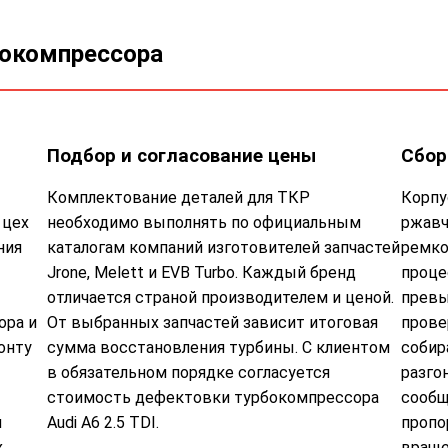
бокомпрессора
Подбор и согласование цены
Сбор
Комплектование деталей для ТКР
Корпу
 цех
необходимо выполнять по официальным
ржавч
ния
каталогам компаний изготовителей запчастей
ремко
Jrone, Melett и EVB Turbo. Каждый бренд
проце
отличается страной производителем и ценой.
превы
ора и
От выбранных запчастей зависит итоговая
прове
онту
сумма восстановления турбины. С клиентом
собир
в обязательном порядке согласуется
разго
стоимость дефектовки турбокомпрессора
сообщ
м
Audi A6 2.5 TDI.
пропо
х
враще