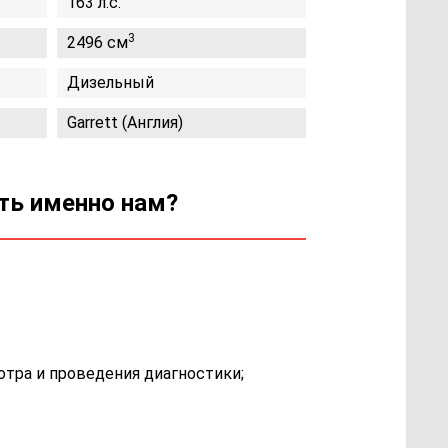
163 л.с.
3
2496 см
Дизельный
Garrett (Англия)
ить именно нам?
отра и проведения диагностики;