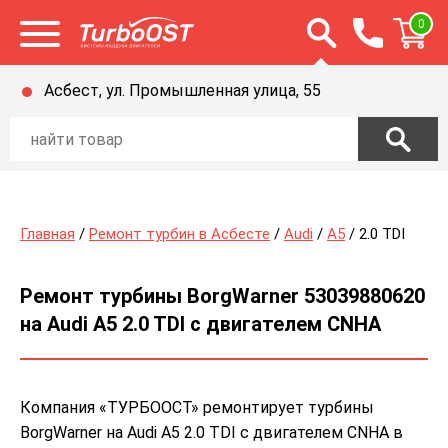
Открыть строку п
0
Открыть меню
Асбест, ул. Промышленная улица, 55
Главная
/
Ремонт турбин в Асбесте
/
Audi
/
A5
/ 2.0 TDI
Ремонт турбины BorgWarner 53039880620
на Audi A5 2.0 TDI с двигателем CNHA
Компания «ТУРБООСТ» ремонтирует турбины
BorgWarner на Audi A5 2.0 TDI с двигателем CNHA в