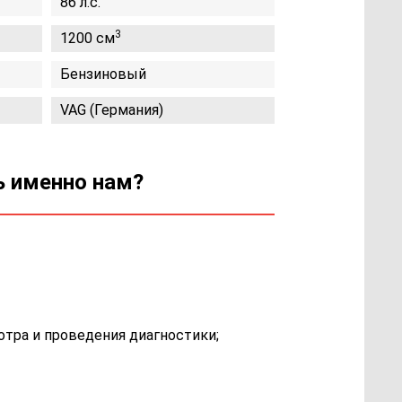
86 л.с.
3
1200 см
Бензиновый
VAG (Германия)
ь именно нам?
отра и проведения диагностики;