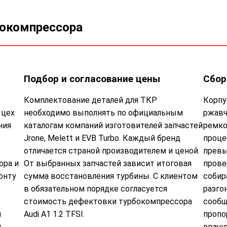
бокомпрессора
Подбор и согласование цены
Сбор
Комплектование деталей для ТКР
Корпу
 цех
необходимо выполнять по официальным
ржавч
ния
каталогам компаний изготовителей запчастей
ремко
Jrone, Melett и EVB Turbo. Каждый бренд
проце
отличается страной производителем и ценой.
превы
ора и
От выбранных запчастей зависит итоговая
прове
онту
сумма восстановления турбины. С клиентом
собир
в обязательном порядке согласуется
разго
стоимость дефектовки турбокомпрессора
сообщ
м
Audi A1 1.2 TFSI.
пропо
х
враще