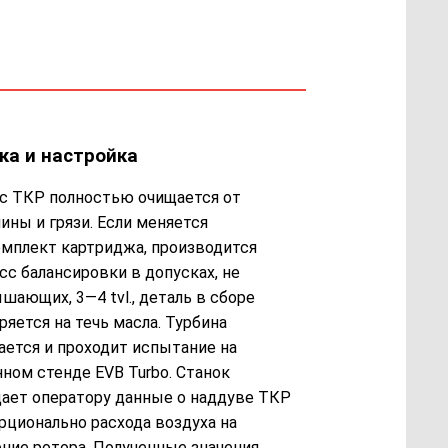
ка и настройка
с ТКР полностью очищается от
ины и грязи. Если меняется
мплект картриджа, производится
сс балансировки в допусках, не
шающих, 3—4 tvl., деталь в сборе
ряется на течь масла. Турбина
ается и проходит испытание на
нном стенде EVB Turbo. Станок
ает оператору данные о наддуве ТКР
рционально расхода воздуха на
ние ротора. Полученные значения