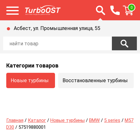
Открыть строку п
0
Открыть меню
Асбест, ул. Промышленная улица, 55
Категории товаров
Новые турбины
Восстановленные турбины
Главная
/
Каталог
/
Новые турбины
/
BMW
/
5 series
/
M57
D30
/ 57519880001