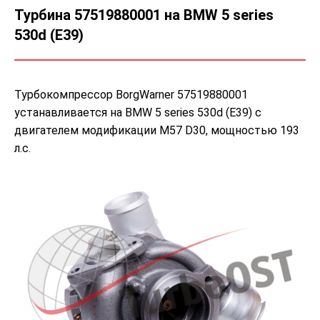
Турбина 57519880001 на BMW 5 series
530d (E39)
Турбокомпрессор BorgWarner 57519880001
устанавливается на BMW 5 series 530d (E39) с
двигателем модификации M57 D30, мощностью 193
л.с.