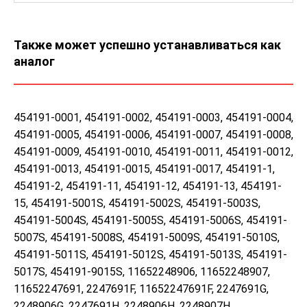
Также может успешно устанавливаться как
аналог
454191-0001, 454191-0002, 454191-0003, 454191-0004,
454191-0005, 454191-0006, 454191-0007, 454191-0008,
454191-0009, 454191-0010, 454191-0011, 454191-0012,
454191-0013, 454191-0015, 454191-0017, 454191-1,
454191-2, 454191-11, 454191-12, 454191-13, 454191-
15, 454191-5001S, 454191-5002S, 454191-5003S,
454191-5004S, 454191-5005S, 454191-5006S, 454191-
5007S, 454191-5008S, 454191-5009S, 454191-5010S,
454191-5011S, 454191-5012S, 454191-5013S, 454191-
5017S, 454191-9015S, 11652248906, 11652248907,
11652247691, 2247691F, 11652247691F, 2247691G,
2248906G, 2247691H, 2248906H, 2248907H,